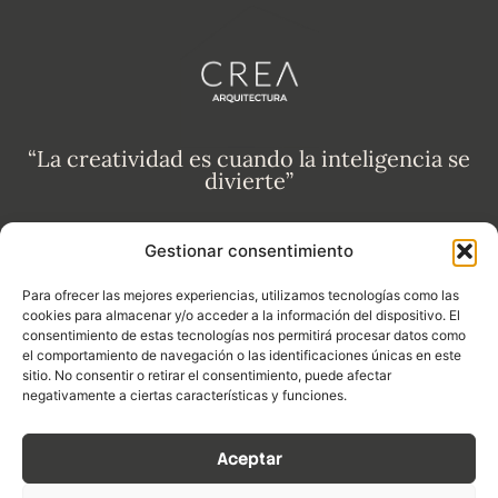
“La creatividad es cuando la inteligencia se
divierte”
Política de privacidad
Gestionar consentimiento
Aviso legal
Para ofrecer las mejores experiencias, utilizamos tecnologías como las
cookies para almacenar y/o acceder a la información del dispositivo. El
consentimiento de estas tecnologías nos permitirá procesar datos como
Declaración de accesibilidad
el comportamiento de navegación o las identificaciones únicas en este
sitio. No consentir o retirar el consentimiento, puede afectar
Política de cookies
negativamente a ciertas características y funciones.
Aceptar
SUSANA LEIVA LÓPEZ